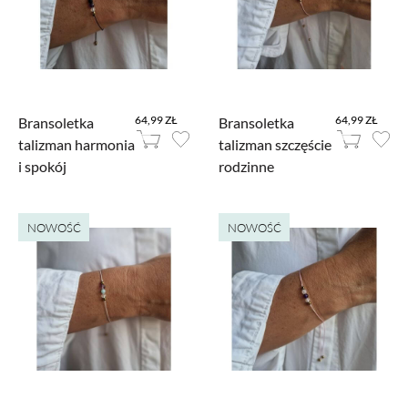
64,99 ZŁ
64,99 ZŁ
Bransoletka
Bransoletka
talizman harmonia
talizman szczęście
i spokój
rodzinne
NOWOŚĆ
NOWOŚĆ