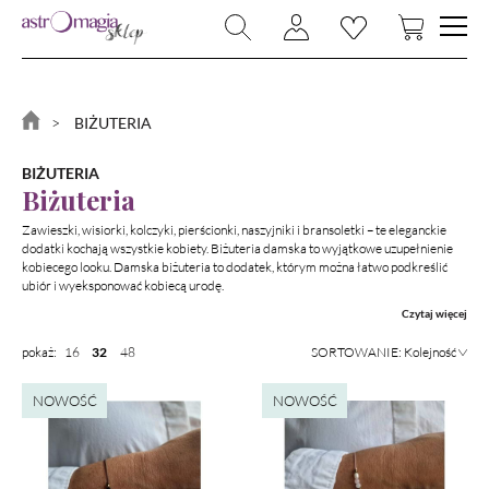
NOWOŚCI
BIŻUTERIA
BIŻUTERIA
RYTUAŁY
BIŻUTERIA
KAMIENIE I KRYSZTAŁY
Biżuteria
MAGIA I CZARY
Zawieszki, wisiorki, kolczyki, pierścionki, naszyjniki i bransoletki – te eleganckie
dodatki kochają wszystkie kobiety. Biżuteria damska to wyjątkowe uzupełnienie
kobiecego looku. Damska biżuteria to dodatek, którym można łatwo podkreślić
MAGICZNY DOM
ubiór i wyeksponować kobiecą urodę.
KSIĄŻKI
Czytaj więcej
ZNAKI ZODIAKU
pokaż:
16
48
32
PROMOCJA
NOWOŚĆ
NOWOŚĆ