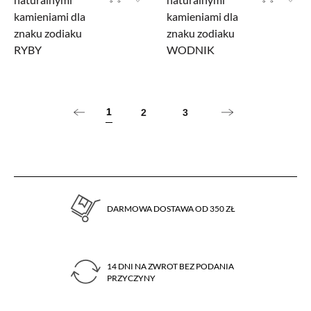
kamieniami dla
kamieniami dla
znaku zodiaku
znaku zodiaku
RYBY
WODNIK
1
2
3
DARMOWA DOSTAWA OD 350 ZŁ
14 DNI NA ZWROT BEZ PODANIA
PRZYCZYNY