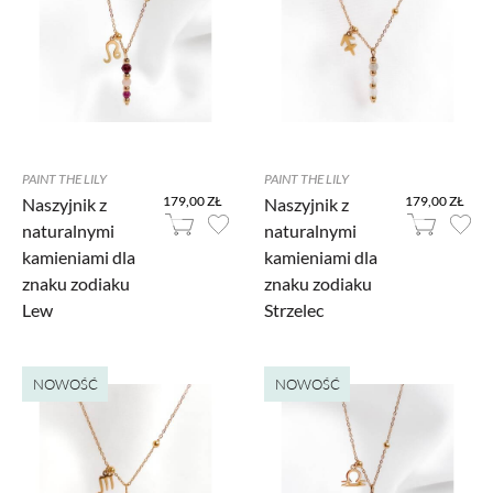
zidentyfikować. Jeżeli wyłączysz Pixel Facebooka, nie będziemy w stanie
kierować do Ciebie reklam dopasowanych do Twojej aktywności.
PAINT THE LILY
PAINT THE LILY
179,00 ZŁ
179,00 ZŁ
Naszyjnik z
Naszyjnik z
naturalnymi
naturalnymi
kamieniami dla
kamieniami dla
znaku zodiaku
znaku zodiaku
Lew
Strzelec
NOWOŚĆ
NOWOŚĆ