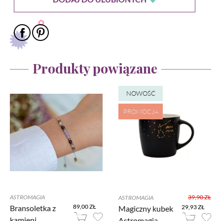
Produkty powiązane
NOWOŚĆ
PROMOCJA
39,90 ZŁ
ASTROMAGIA
ASTROMAGIA
89,00 ZŁ
Bransoletka z
29,93 ZŁ
Magiczny kubek
kamieni
Astromagia