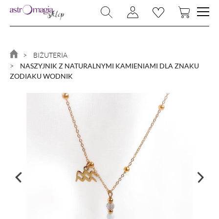
NOWOŚCI
BIŻUTERIA
BIŻUTERIA
NASZYJNIK Z NATURALNYMI KAMIENIAMI DLA ZNAKU
RYTUAŁY
ZODIAKU WODNIK
KAMIENIE I KRYSZTAŁY
MAGIA I CZARY
MAGICZNY DOM
KSIĄŻKI
ZNAKI ZODIAKU
PROMOCJA