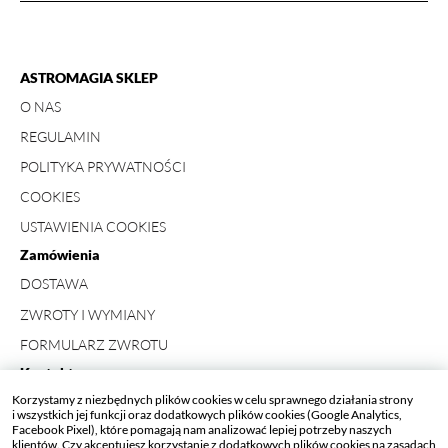
ASTROMAGIA SKLEP
O NAS
REGULAMIN
POLITYKA PRYWATNOŚCI
COOKIES
USTAWIENIA COOKIES
Zamówienia
DOSTAWA
ZWROTY I WYMIANY
FORMULARZ ZWROTU
Kontakt
Korzystamy z niezbędnych plików cookies w celu sprawnego działania strony
+ 48 734 423 498
i wszystkich jej funkcji oraz dodatkowych plików cookies (Google Analytics,
Facebook Pixel), które pomagają nam analizować lepiej potrzeby naszych
SKLEP_ASTROMAGIA[AT]ASTROMAGIA.PL
klientów. Czy akceptujesz korzystanie z dodatkowych plików cookies na zasadach