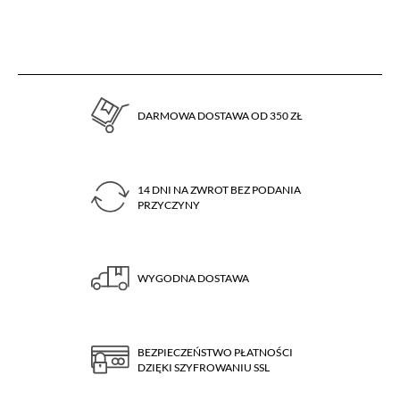
DARMOWA DOSTAWA OD 350 ZŁ
14 DNI NA ZWROT BEZ PODANIA
PRZYCZYNY
WYGODNA DOSTAWA
BEZPIECZEŃSTWO PŁATNOŚCI
DZIĘKI SZYFROWANIU SSL