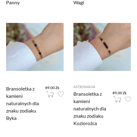
Panny
Wagi
ASTROMAGIA
89,00 ZŁ
Bransoletka z
89,00 ZŁ
Bransoletka z
kamieni
kamieni
naturalnych dla
naturalnych dla
znaku zodiaku
znaku zodiaku
Byka
Koziorożca