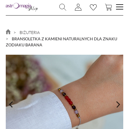
NOWOŚCI
BIŻUTERIA
BIŻUTERIA
BRANSOLETKA Z KAMIENI NATURALNYCH DLA ZNAKU
RYTUAŁY
ZODIAKU BARANA
KAMIENIE I KRYSZTAŁY
MAGIA I CZARY
MAGICZNY DOM
KSIĄŻKI
ZNAKI ZODIAKU
PROMOCJA