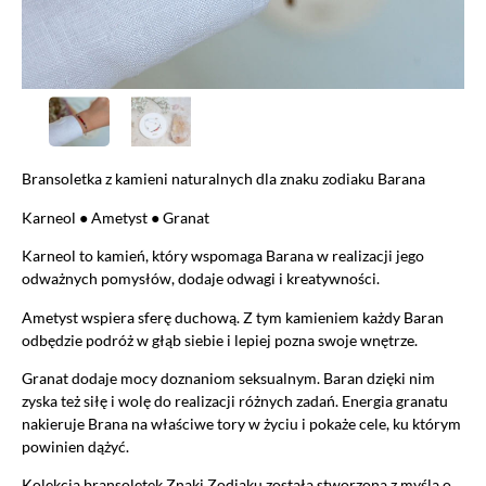
Bransoletka z kamieni naturalnych dla znaku zodiaku Barana
Karneol ● Ametyst ● Granat
Karneol to kamień, który wspomaga Barana w realizacji jego
odważnych pomysłów, dodaje odwagi i kreatywności.
Ametyst wspiera sferę duchową. Z tym kamieniem każdy Baran
odbędzie podróż w głąb siebie i lepiej pozna swoje wnętrze.
Granat dodaje mocy doznaniom seksualnym. Baran dzięki nim
zyska też siłę i wolę do realizacji różnych zadań. Energia granatu
nakieruje Brana na właściwe tory w życiu i pokaże cele, ku którym
powinien dążyć.
Kolekcja bransoletek Znaki Zodiaku została stworzona z myślą o