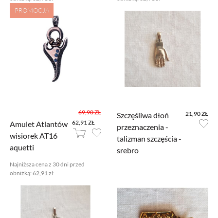
PROMOCJA
69,90 ZŁ
21,90 ZŁ
Szczęśliwa dłoń
62,91 ZŁ
Amulet Atlantów
przeznaczenia -
wisiorek AT16
talizman szczęścia -
aquetti
srebro
Najniższa cena z 30 dni przed
obniżką:
62,91 zł