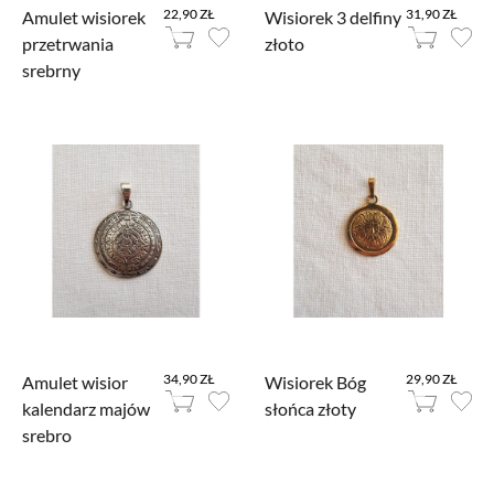
22,90 ZŁ
31,90 ZŁ
Amulet wisiorek
Wisiorek 3 delfiny
przetrwania
złoto
srebrny
34,90 ZŁ
29,90 ZŁ
Amulet wisior
Wisiorek Bóg
kalendarz majów
słońca złoty
srebro