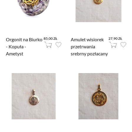
85,00 ZŁ
27,90 ZŁ
Orgonit na Biurko
Amulet wisiorek
- Kopuła -
przetrwania
Ametyst
srebrny pozłacany