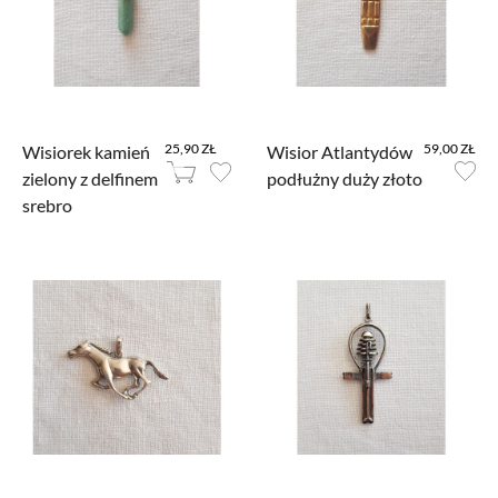
zebranych w ten sposób informacji kierować do Ciebie spersonalizowaną
reklamę w ramach narzędzi reklamowych Facebooka. W ramach tego
narzędzia nie są gromadzone jakiekolwiek dane pozwalające Cię bezpośrednio
zidentyfikować. Jeżeli wyłączysz Pixel Facebooka, nie będziemy w stanie
kierować do Ciebie reklam dopasowanych do Twojej aktywności.
25,90 ZŁ
59,00 ZŁ
Wisiorek kamień
Wisior Atlantydów
zielony z delfinem
podłużny duży złoto
srebro