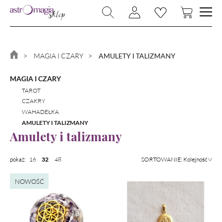
NOWOŚCI
BIŻUTERIA
MAGIA I CZARY
AMULETY I TALIZMANY
RYTUAŁY
MAGIA I CZARY
KAMIENIE I KRYSZTAŁY
TAROT
CZAKRY
MAGIA I CZARY
WAHADEŁKA
MAGICZNY DOM
AMULETY I TALIZMANY
Amulety i talizmany
KSIĄŻKI
ZNAKI ZODIAKU
pokaż:
16
48
32
PROMOCJA
NOWOŚĆ