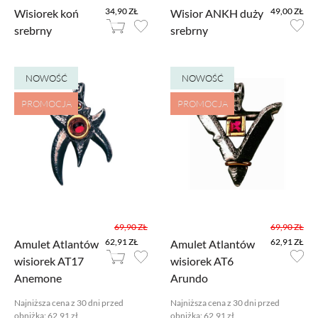
34,90 ZŁ
49,00 ZŁ
Wisiorek koń
Wisior ANKH duży
srebrny
srebrny
NOWOŚĆ
NOWOŚĆ
PROMOCJA
PROMOCJA
69,90 ZŁ
69,90 ZŁ
62,91 ZŁ
62,91 ZŁ
Amulet Atlantów
Amulet Atlantów
wisiorek AT17
wisiorek AT6
Anemone
Arundo
Najniższa cena z 30 dni przed
Najniższa cena z 30 dni przed
obniżką:
62,91 zł
obniżką:
62,91 zł