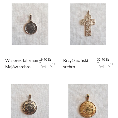
19,90 ZŁ
35,90 ZŁ
Wisiorek Talizman
Krzyż łaciński
Majów srebro
srebro