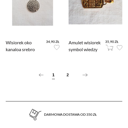
34,90 ZŁ
35,90 ZŁ
Wisiorek oko
Amulet wisiorek
kanaloa srebro
symbol wiedzy
1
2
DARMOWA DOSTAWA OD 350 ZŁ