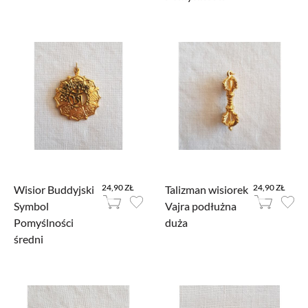
24,90 ZŁ
24,90 ZŁ
Wisior Buddyjski
Talizman wisiorek
Symbol
Vajra podłużna
Pomyślności
duża
średni