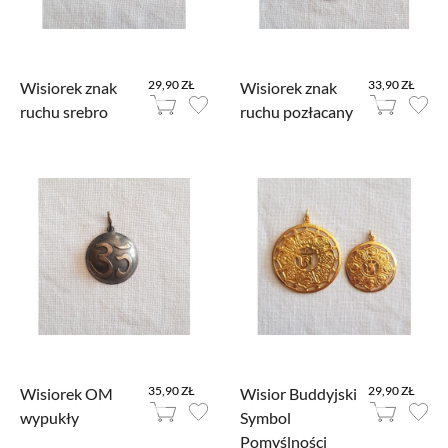
29,90 ZŁ
33,90 ZŁ
Wisiorek znak
Wisiorek znak
ruchu srebro
ruchu pozłacany
35,90 ZŁ
29,90 ZŁ
Wisiorek OM
Wisior Buddyjski
wypukły
Symbol
Pomyślności