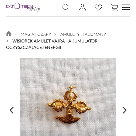
NOWOŚCI
BIŻUTERIA
MAGIA I CZARY
AMULETY I TALIZMANY
WISIOREK AMULET VAJRA - AKUMULATOR
RYTUAŁY
OCZYSZCZAJĄCEJ ENERGII
KAMIENIE I KRYSZTAŁY
MAGIA I CZARY
MAGICZNY DOM
KSIĄŻKI
ZNAKI ZODIAKU
PROMOCJA