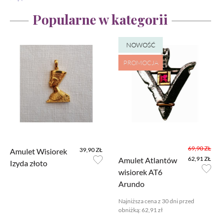
Popularne w kategorii
NOWOŚĆ
PROMOCJA
Ustawiając poszczególne narzędzia jako włączone, godzisz się, by
informacje przez nie gromadzone były przetwarzane przez
administratora tej strony oraz dostawców narzędzi zewnętrznych na
69,90 ZŁ
39,90 ZŁ
Amulet Wisiorek
zasadach opisanych szczegółowo w
polityce prywatności.
62,91 ZŁ
Amulet Atlantów
Izyda złoto
Jeżeli chcesz zaakceptować wszystkie zastosowane na stronie pliki
wisiorek AT6
cookies, po prostu kliknij w przycisk poniżej.
Arundo
AKCEPTUJĘ WSZYSTKIE
Najniższa cena z 30 dni przed
obniżką:
62,91 zł
Aby dokonać bardziej zaawansowanych ustawień, skorzystaj z