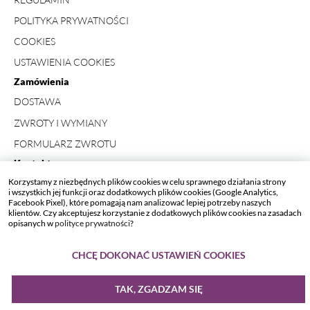
POLITYKA PRYWATNOŚCI
COOKIES
USTAWIENIA COOKIES
Zamówienia
DOSTAWA
ZWROTY I WYMIANY
FORMULARZ ZWROTU
Kontakt
Korzystamy z niezbędnych plików cookies w celu sprawnego działania strony
+ 48 734 423 498
i wszystkich jej funkcji oraz dodatkowych plików cookies (Google Analytics,
Facebook Pixel), które pomagają nam analizować lepiej potrzeby naszych
SKLEP_ASTROMAGIA[AT]ASTROMAGIA.PL
klientów. Czy akceptujesz korzystanie z dodatkowych plików cookies na zasadach
opisanych w
polityce prywatności
?
CHCĘ DOKONAĆ USTAWIEŃ COOKIES
TAK, ZGADZAM SIĘ