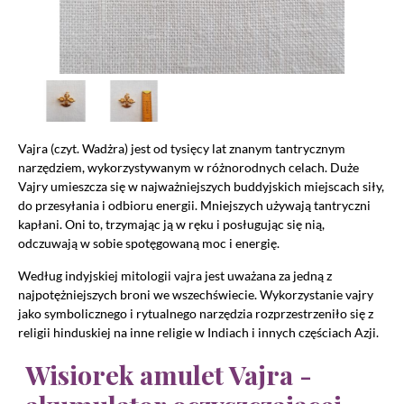
Vajra (czyt. Wadżra) jest od tysięcy lat znanym tantrycznym
narzędziem, wykorzystywanym w różnorodnych celach. Duże
Vajry umieszcza się w najważniejszych buddyjskich miejscach siły,
do przesyłania i odbioru energii. Mniejszych używają tantryczni
kapłani. Oni to, trzymając ją w ręku i posługując się nią,
odczuwają w sobie spotęgowaną moc i energię.
Według indyjskiej mitologii vajra jest uważana za jedną z
najpotężniejszych broni we wszechświecie. Wykorzystanie vajry
jako symbolicznego i rytualnego narzędzia rozprzestrzeniło się z
religii hinduskiej na inne religie w Indiach i innych częściach Azji.
Wisiorek amulet Vajra -