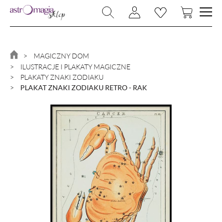
NOWOŚCI
BIŻUTERIA
MAGICZNY DOM
ILUSTRACJE I PLAKATY MAGICZNE
RYTUAŁY
PLAKATY ZNAKI ZODIAKU
KAMIENIE I KRYSZTAŁY
PLAKAT ZNAKI ZODIAKU RETRO - RAK
MAGIA I CZARY
MAGICZNY DOM
KSIĄŻKI
ZNAKI ZODIAKU
PROMOCJA