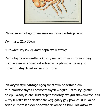
Plakat ze astrologicznym znakiem raka z kolekcji retro.
Wymiary: 21 x 30 cm
Surowiec: wysokiej klasy papierze matowy
Pamiętaj, że wyświetlane kolory na Twoim monitorze mogą
nieznacznie się różnić od kolorów na plakacie i zależą od
indywidualnych ustawień monitora.
Plakaty w stylu vintage będą świetnym dopełnieniem
minimalistycznych i nowoczesnych wnętrz. Retro styl grafiki
ociepli każdą ścianę. Ilustracje z astrologicznymi znakami zodiaku
w stylu retro będą doskonale wyglądały gdy powiesisz kilka na
ścianie. Możesz skomponować dekorację z kilku plakatów ze