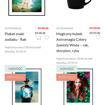
39,00 ZŁ
39,90 ZŁ
ASTROMAGIA
ASTROMAGIA
35,00 ZŁ
29,93 ZŁ
Plakat znaki
Magiczny kubek
zodiaku - Rak
Astromagia Cztery
żywioły Woda – rak,
Najniższa cena z 30 dni przed
skorpion, ryby
obniżką:
35,00 zł
Najniższa cena z 30 dni przed
obniżką:
29,93 zł
NOWOŚĆ
NOWOŚĆ
PROMOCJA
PROMOCJA
Ustawiając poszczególne narzędzia jako włączone, godzisz się, by
informacje przez nie gromadzone były przetwarzane przez
administratora tej strony oraz dostawców narzędzi zewnętrznych na
zasadach opisanych szczegółowo w
polityce prywatności.
Jeżeli chcesz zaakceptować wszystkie zastosowane na stronie pliki
cookies, po prostu kliknij w przycisk poniżej.