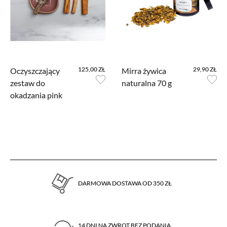
użytkowników na naszej stronie. Kod śledzący Google Analytics gromadzi
informacje na temat Twojej aktywności na naszej stronie, które mogą być przez
Google wykorzystywane przy budowaniu Twojego profilu użytkownika.
Ponadto, informacje z Google Analytics mogą być wykorzystywane w
ustawieniach kampanii reklamowych prowadzonych z wykorzystaniem
Google Ads. Jeżeli sobie tego nie życzysz, możesz wyłączyć narzędzia Google.
125,00 ZŁ
29,90 ZŁ
Oczyszczający
Mirra żywica
Facebook Pixel
zestaw do
naturalna 70 g
W kodzie strony zaimplementowany jest Pixel Facebooka. To kod, który zbiera
okadzania pink
informacje na temat Twojego korzystania ze strony, pozwalając na podstawie
zebranych w ten sposób informacji kierować do Ciebie spersonalizowaną
reklamę w ramach narzędzi reklamowych Facebooka. W ramach tego
narzędzia nie są gromadzone jakiekolwiek dane pozwalające Cię bezpośrednio
zidentyfikować. Jeżeli wyłączysz Pixel Facebooka, nie będziemy w stanie
kierować do Ciebie reklam dopasowanych do Twojej aktywności.
DARMOWA DOSTAWA OD 350 ZŁ
14 DNI NA ZWROT BEZ PODANIA