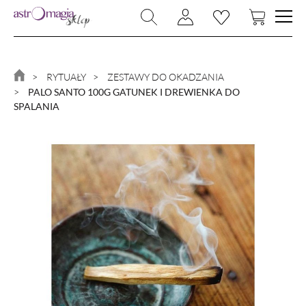
NOWOŚCI
BIŻUTERIA
RYTUAŁY
ZESTAWY DO OKADZANIA
PALO SANTO 100G GATUNEK I DREWIENKA DO
RYTUAŁY
SPALANIA
KAMIENIE I KRYSZTAŁY
MAGIA I CZARY
MAGICZNY DOM
KSIĄŻKI
ZNAKI ZODIAKU
PROMOCJA