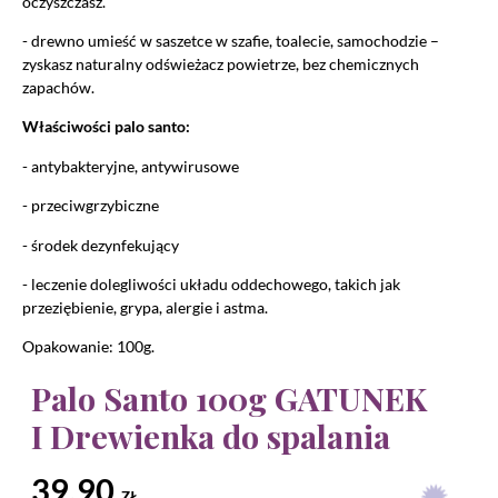
oczyszczasz.
- drewno umieść w saszetce w szafie, toalecie, samochodzie –
zyskasz naturalny odświeżacz powietrze, bez chemicznych
zapachów.
Właściwości palo santo:
- antybakteryjne, antywirusowe
- przeciwgrzybiczne
- środek dezynfekujący
- leczenie dolegliwości układu oddechowego, takich jak
przeziębienie, grypa, alergie i astma.
Opakowanie: 100g.
Palo Santo 100g GATUNEK
I Drewienka do spalania
39,90
ZŁ