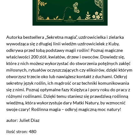
Autorka bestsellera „Sekretna magia”, uzdrowicielka i zielarka
wywodząca się z długiej linii wiedźm uzdrowicielek z Kuby,
odkrywa przed tobą podstawy magii roślin! Poznaj magiczne
właściwości 200 ziół, kwiatów, drzew i owoców. Dowiedz się,
które z nich możesz wykorzystać do stworzenia potężnych zaklęć
miłosnych, rytuałów oczyszczających czy eliksirów, dzięki którym
otworzysz trzecie oko lub nawiążesz kontakt z duchami. Odkryj
sekretny język roślin, ich mądrość oraz techniki komunikowania
się z nimi. Poznaj optymalne fazy Księżyca i pory roku do pracy z
różnymi roślinami. Dzięki temu staniesz się prawdziwą roślinną
wiedźmą, która wykorzystuje dary Matki Natury, by wzmocnić
swoje czary! Roślinna magia – odkryj magiczną moc natury!
autor: Juliet Diaz
ilość stron: 480