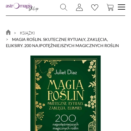
NOWOŚCI
BIŻUTERIA
KSIĄŻKI
MAGIA ROŚLIN. SKUTECZNE RYTUAŁY, ZAKLĘCIA,
RYTUAŁY
ELIKSIRY. 200 NAJPOTĘŻNIEJSZYCH MAGICZNYCH ROŚLIN
KAMIENIE I KRYSZTAŁY
MAGIA I CZARY
MAGICZNY DOM
KSIĄŻKI
ZNAKI ZODIAKU
PROMOCJA